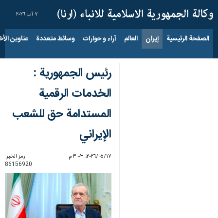
٧ آب ٢٠٢٦
الصفحة الرئيسية
إيران
العالم
آراء و حوارات
وسائط متعددة
عناوين الأخب
رئيس الجمهورية :
الخدمات الرقمية
المستدامة حق للشعب
الإيراني
١٧‏/٠٥‏/٢٠٢٦، ٣:٠٣ م
رمز الخبر:
86156920