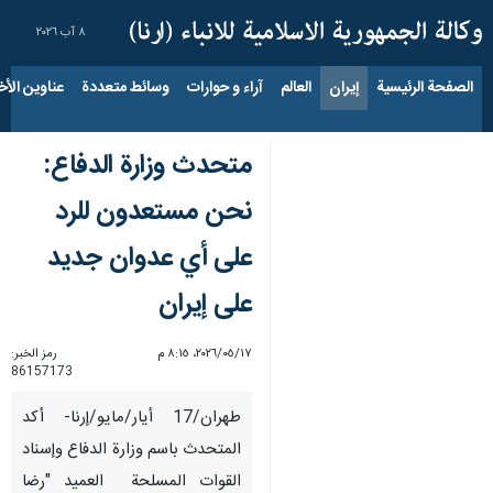
٨ آب ٢٠٢٦
الصفحة الرئيسية
إيران
العالم
آراء و حوارات
وسائط متعددة
عناوين الأخب
متحدث وزارة الدفاع:
نحن مستعدون للرد
على أي عدوان جديد
على إيران
١٧‏/٠٥‏/٢٠٢٦، ٨:١٥ م
رمز الخبر:
86157173
طهران/17 أیار/مایو/إرنا- أكد
المتحدث باسم وزارة الدفاع وإسناد
القوات المسلحة العميد "رضا