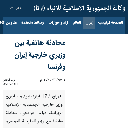
١٠ آب ٢٠٢٦
الصفحة الرئيسية
إيران
العالم
آراء و حوارات
وسائط متعددة
عناوين الأخب
محادثة هاتفية بين
وزيري خارجية إيران
وفرنسا
١٧‏/٠٥‏/٢٠٢٦، ١١:٥٧ م
رمز الخبر:
86157311
طهران / 17 ايار/مايو/ارنا- أجرى
وزير خارجية الجمهورية الإسلامية
الإيرانية، عباس عراقجي، محادثة
هاتفية مع وزير الخارجية الفرنسي،