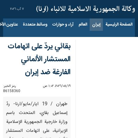
٧ آب ٢٠٢٦
الصفحة الرئيسية
إيران
العالم
آراء و حوارات
وسائط متعددة
عناوين الأخب
بقائي يردّ على اتهامات
المستشار الألماني
الفارغة ضد إيران
١٩‏/٠٥‏/٢٠٢٦، ١:٠٢ ص
رمز الخبر:
86158360
طهران / 19 ايار/مايو/ارنا- ردّ
إسماعيل بقاي، المتحدث باسم
وزارة خارجية الجمهورية الإسلامية
الإيرانية، على اتهامات المستشار