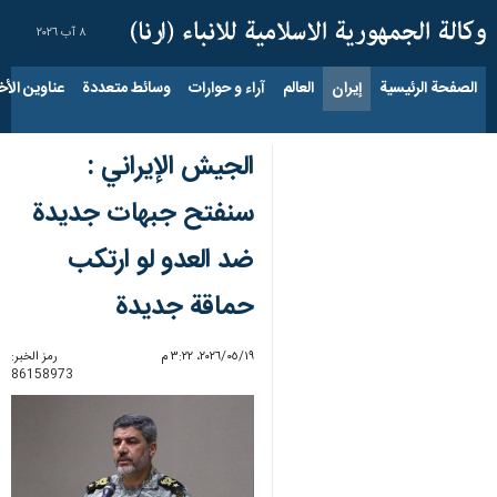
٨ آب ٢٠٢٦
الصفحة الرئيسية
إيران
العالم
آراء و حوارات
وسائط متعددة
عناوين الأخب
الجيش الإيراني :
سنفتح جبهات جديدة
ضد العدو لو ارتكب
حماقة جديدة
١٩‏/٠٥‏/٢٠٢٦، ٣:٢٢ م
رمز الخبر:
86158973