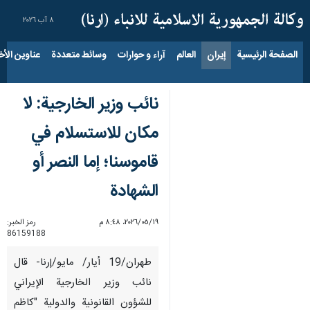
٨ آب ٢٠٢٦
الصفحة الرئيسية
إيران
العالم
آراء و حوارات
وسائط متعددة
عناوين الأخب
نائب وزير الخارجية: لا
مكان للاستسلام في
قاموسنا؛ إما النصر أو
الشهادة
١٩‏/٠٥‏/٢٠٢٦، ٨:٤٨ م
رمز الخبر:
86159188
طهران/19 أيار/ مايو/إرنا- قال
نائب وزير الخارجية الإيراني
للشؤون القانونية والدولية "كاظم