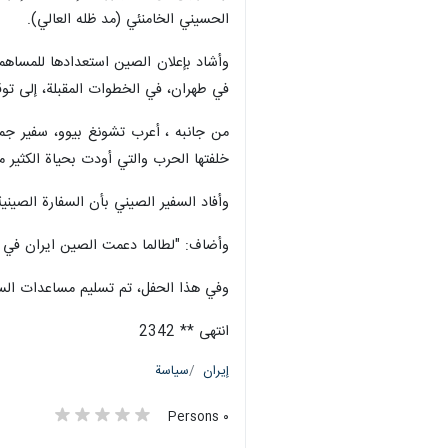
الحسيني الخامنئي (مد ظله العالي).
وأشاد بإعلان الصين استعدادها للمساهمة ف
في طهران، في الخطوات المقبلة، إلى توقي
من جانبه ، أعرب تشونغ بيوو، سفير جمه
خلفتها الحرب والتي أودت بحياة الكثير من
وأفاد السفير الصيني بأن السفارة الصينية
وأضاف: "لطالما دعمت الصين ايران في ال
وفي هذا الحفل، تم تسليم مساعدات السفارة الصينية، وقدرها 17,500 دولار أمريكي، إلى لجنة الإغاثة، وذلك للمساهم
انتهى ** 2342
إيران
سياسة
٠ Persons