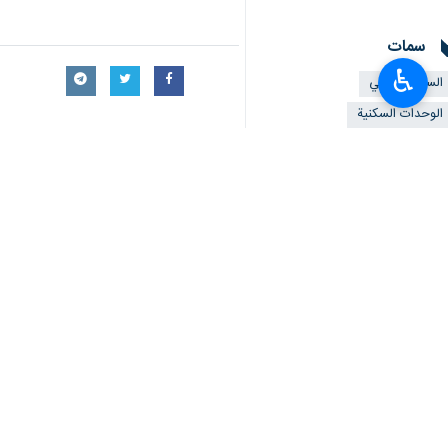
سمات
♿︎
السفير الصيني
الوحدات السكنية
الحرب المفروضة
اعادة بناء
لجنة الامام الخميني للاغاثة
مساعدة مالية صينية
غريب آبادي يقدم تقريرا للجنة الأمن 
أخبار ذات صلة
مساعد وزير الخارجية : إيران ستتابع دو
غريب‌آبادي: قانون حقوق الإنسان في 
مساعد وزير الخارجية يلتقي السفير الصيني لد
طهران/19 أیار/مایو/إرنا- التقى مساعد وزير الخارجية للشؤون الدولية والقانونية "كاظم غريب‌ آبادي"،…
غريب آبادي يلتقي الامين العام للمنظمة