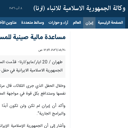
٨ آب ٢٠٢٦
الصفحة الرئيسية
إيران
العالم
آراء و حوارات
وسائط متعددة
عناوين الأخب
مساعدة مالية صينية للمسا
٢٠‏/٠٥‏/٢٠٢٦، ١٢:٥٩ ص
طهران / 20 ايار/مايو/ارنا-
الجمهورية الاسلامية الايرانية في حف
وخلال الحفل الذي جرى الثلاثاء، قال مرت
نفسها وستدافع بكل قوة في مواجهة المع
وأكد أن إيران لم تكن ولن تكون أبدًا 
والبرامج الجارية".
وأشار إلى أن الجمهورية الإسلامية الإير