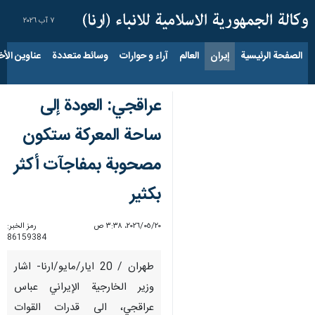
٧ آب ٢٠٢٦
الصفحة الرئيسية
إيران
العالم
آراء و حوارات
وسائط متعددة
عناوين الأخب
عراقجي: العودة إلى
ساحة المعركة ستكون
مصحوبة بمفاجآت أكثر
بكثير
٢٠‏/٠٥‏/٢٠٢٦، ٣:٣٨ ص
رمز الخبر:
86159384
طهران / 20 ايار/مايو/ارنا- اشار
وزير الخارجية الإيراني عباس
عراقجي، الى قدرات القوات