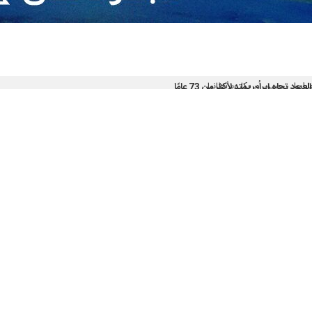
جاه ايران يمتد لأكثر من 73 عامًا
 1953
ميركا وحلفاءها من ارتكاب اي عدوان جديد
 لم ترفعه اميركا
ة جادة أمام مسار الدبلوماسية
ا على السفن المعتدية
ء بوجود دعم دولي واسع النطاق لمشروع قرار مضيق هرمز
مسلحة تستهدف قطعا بحرية اميركية اثر خرقها لوقف اطلاق النار
ة المعتدية واضحة.. تقدموا وسيتم استهدافكم
حلفاءها من ارتكاب اي عدوان جديد
 أجنبية تقترب من مضيق هرمز