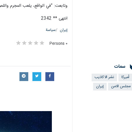
وتابعت: "في الواقع، يلعب المجرم واللص
انتهى ** 2342
إيران
سياسة
٠ Persons
سمات
أميركا
نشر الاكاذيب
مجلس الامن
إيران