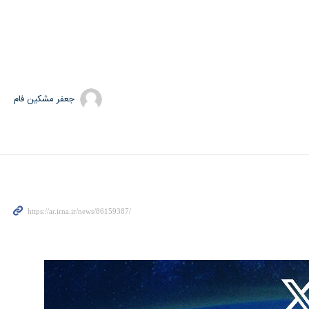
جعفر مشکین فام