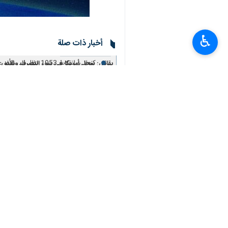
♿︎
أخبار ذات صلة
كنعاني: انقلاب 1953 يظل إلى الأبد عارا على جبين أمريكا وبريطانيا
بقائي: سجل أمريكا في سوء التصرف ونقض العهود ت
طهران / 19 ايار/مايو/ارنا- صرح المتحدث باسم وزارة الخارجية الايرانية، اسماعيل بقائي، بمناسبة…
بدء الجلسة الأولى لمتابعة ملف انقلاب عام
قائد مقر "خاتم الانبياء (ص)" يحذّر ا
اللواء رضائي: سنكسر الحصار البحري إذا
عراقجي: مواقف اميركا المتناقضة والمفرطة عقب
طهران / 19 ايار/مايو/ارنا- صرح وزير الخارجية الايراني عباس عراقجي ان "دخولنا المسار الدبلوماسي…
بحرية الجيش الايراني توجه ردّا ساحق
إيران تحذر من محاولة اميركا الايحا
متحدث مقر "خاتم الأنبياء": قواتنا ال
مصدر إيراني: الرسالة للقوات الأميركي
قائد مقر "خاتم الانبياء (ص)" يحذّر اميركا و
طهران / 19 ايار/مايو/ارنا- وجّه اللواء طيار علي عبد اللهي، قائد مقر "خاتم الانبياء (ص)" المركزي،…
اللواء عبداللهي : سنستهدف أي قوات
تعليقك