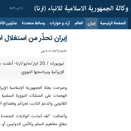
٧ آب ٢٠٢٦
الصفحة الرئيسية
إيران
العالم
آراء و حوارات
وسائط متعددة
عناوين الأخب
إيران تحذّر من استغلال 
٢٠‏/٠٥‏/٢٠٢٦، ٤:٠٦ ص
نيويورك / 20 ايار/مايو/ا
الإيرانية وبرنامجها النووي.
وصرحت بعثة الجمهورية الإسلامية الإيرا
الهجمات على المنشآت النووية السلمية ا
القانوني والدعم الثابت لجرائم وفضائع ال
وأضافت: "لقد أساءت الولايات المتحدة ا
بنفاق مفاهيم السلم والأمن الدوليين أو ح