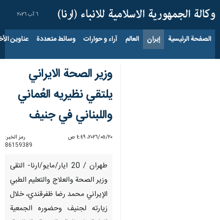
٦ آب ٢٠٢٦
الصفحة الرئيسية
إيران
العالم
آراء و حوارات
وسائط متعددة
عناوين الأخب
وزير الصحة الايراني
يلتقي نظيريه العُماني
واللبناني في جنيف
٢٠‏/٠٥‏/٢٠٢٦، ٤:٤٩ ص
رمز الخبر:
86159389
طهران / 20 ايار/مايو/ارنا- التقى
وزير الصحة والعلاج والتعليم الطبي
الإيراني محمد رضا ظفرقندي، خلال
زيارته لجنيف وحضوره الجمعية