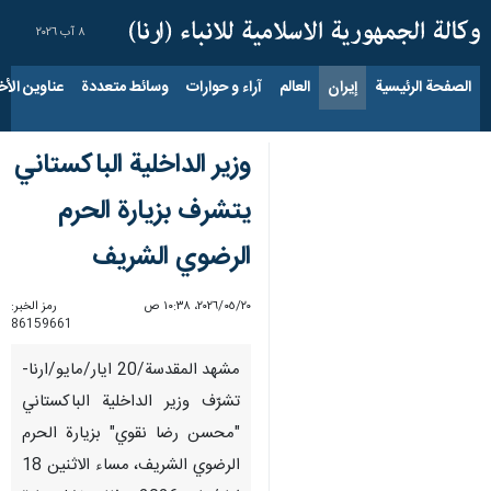
٨ آب ٢٠٢٦
الصفحة الرئيسية
إيران
العالم
آراء و حوارات
وسائط متعددة
عناوين الأخب
وزير الداخلية الباكستاني
يتشرف بزیارة الحرم
الرضوي الشریف
٢٠‏/٠٥‏/٢٠٢٦، ١٠:٣٨ ص
رمز الخبر:
86159661
مشهد المقدسة/20 ايار/مايو/ارنا-
تشرّف وزير الداخلية الباكستاني
"محسن رضا نقوي" بزيارة الحرم
الرضوي الشريف، مساء الاثنين 18