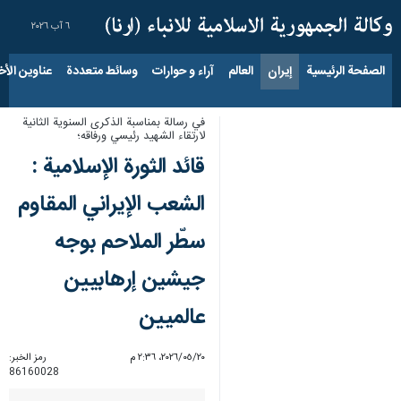
٦ آب ٢٠٢٦
الصفحة الرئيسية
إيران
العالم
آراء و حوارات
وسائط متعددة
عناوين الأخب
في رسالة بمناسبة الذكرى السنوية الثانية
لارتقاء الشهيد رئيسي ورفاقه؛
قائد الثورة الإسلامية :
الشعب الإيراني المقاوم
سطّر الملاحم بوجه
جيشين إرهابيين
عالميين
٢٠‏/٠٥‏/٢٠٢٦، ٢:٣٦ م
رمز الخبر:
86160028