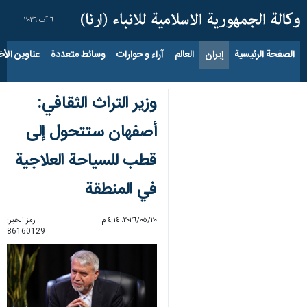
٦ آب ٢٠٢٦
الصفحة الرئيسية
إيران
العالم
آراء و حوارات
وسائط متعددة
عناوين الأخب
وزير التراث الثقافي:
أصفهان ستتحول إلى
قطب للسياحة العلاجية
في المنطقة
٢٠‏/٠٥‏/٢٠٢٦، ٤:١٤ م
رمز الخبر:
86160129