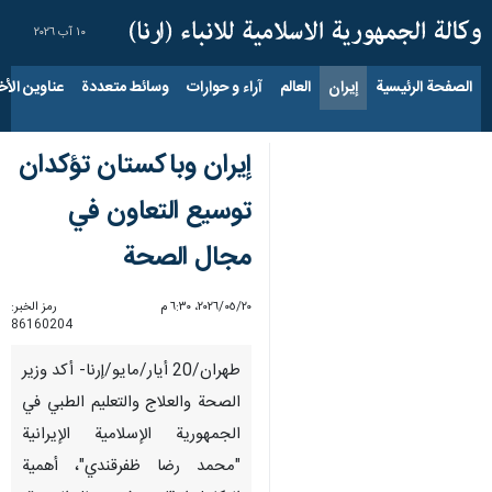
١٠ آب ٢٠٢٦
الصفحة الرئيسية
إيران
العالم
آراء و حوارات
وسائط متعددة
عناوين الأخب
إيران وباكستان تؤکدان
توسيع التعاون في
مجال الصحة
٢٠‏/٠٥‏/٢٠٢٦، ٦:٣٠ م
رمز الخبر:
86160204
طهران/20 أیار/مایو/إرنا- أکد وزير
الصحة والعلاج والتعليم الطبي في
الجمهورية الإسلامية الإيرانية
"محمد رضا ظفرقندي"، أهمية