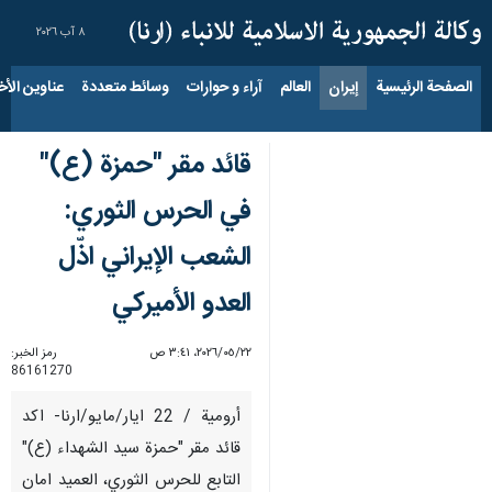
٨ آب ٢٠٢٦
الصفحة الرئيسية
إيران
العالم
آراء و حوارات
وسائط متعددة
عناوين الأخب
قائد مقر "حمزة (ع)"
في الحرس الثوري:
الشعب الإيراني اذّل
العدو الأميركي
٢٢‏/٠٥‏/٢٠٢٦، ٣:٤١ ص
رمز الخبر:
86161270