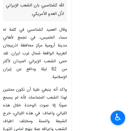
أرومية / 22 ايار/مايو/ارنا- اكد
قائد مقر "حمزة سيد الشهداء (ع)"
التابع للحرس الثوري، العميد امان
الله كشتاسبي بان الشعب الإيراني
اذّل العدو الأمريكي.
وقال العميد كشتاسبي في كلمة له
مساء الخميس، في تجمع لأهالي
مدينة أرومية مركز محافظة اذربيجان
الغربية الواقعة شمال غرب ايران: لقد
حمى الشعب الإيراني الميدان لأكثر
من 82 ليلة ودافع عن إيران
♿︎
الإسلامية.