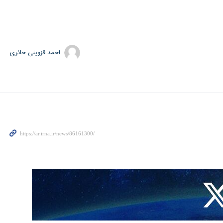
احمد قزوینی حائری