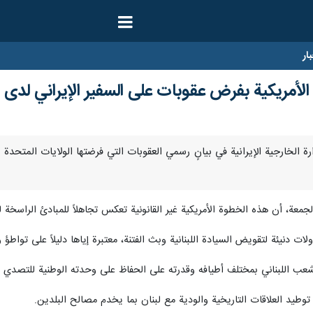
ار
ة الأمريكية بفرض عقوبات على السفير الإيراني لدى ل
 أدانت وزارة الخارجية الإيرانية في بيانٍ رسمي العقوبات التي فرضتها الولايات ال
م الجمعة، أن هذه الخطوة الأمريكية غير القانونية تعكس تجاهلاً للمبادئ الراسخة 
لات دنيئة لتقويض السيادة اللبنانية وبث الفتنة، معتبرة إياها دليلاً على تواط
شعب اللبناني بمختلف أطيافه وقدرته على الحفاظ على وحدته الوطنية للتصدي ل
وطيد العلاقات التاريخية والودية مع لبنان بما يخدم مصالح البلدين.