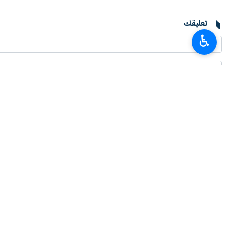
تعليقك
♿︎
أحدث الأخبار
مسؤول: إيران تستضيف بطولتي كرة القدم وكرة الصالات المدرسية الآسيويتين
٢٠٢٦-٠٨-٠٨ ١٤:٣٥
إيران تقدم مقترحاتها في مجال التعليم والتدريب التقني والمهني في اجتماع ل