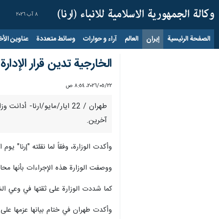
٨ آب ٢٠٢٦
الصفحة الرئيسية
إيران
العالم
آراء و حوارات
وسائط متعددة
عناوين الأخب
الخارجية تدين قرار الإدار
٢٢‏/٠٥‏/٢٠٢٦، ٨:٥٤ ص
طهران / 22 ايار/مايو/ارنا-
آخرين.
وأكدت الوزارة، وفقاً لما نقلته "إرنا" يو
ووصفت الوزارة هذه الإجراءات بأنها محاو
كما شددت الوزارة على ثقتها في وعي ال
وأكدت طهران في ختام بيانها عزمها على ت