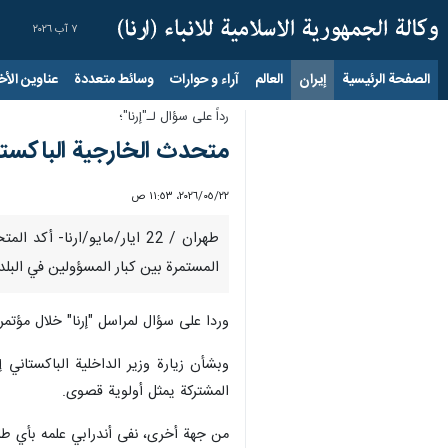
٧ آب ٢٠٢٦
الصفحة الرئيسية
إيران
العالم
آراء و حوارات
وسائط متعددة
عناوين الأخب
رداً على سؤال لـ"إرنا"؛
متحدث الخارجية الباكستان
٢٢‏/٠٥‏/٢٠٢٦، ١١:٥٣ ص
طهران / 22 ايار/مايو/ارنا
المستمرة بين كبار المسؤولين في البلدي
وردا على سؤال لمراسل "إرنا" خلال مؤتم
وبشأن زيارة وزير الداخلية الباكستاني 
المشتركة يمثل أولوية قصوى.
من جهة أخرى، نفى أندرابي علمه بأي طلب