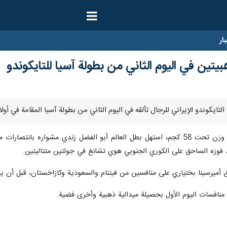
ار
يتين في اليوم الثاني من بطولة آسيا للتايكوندو
وذكرت (إرنا) اليوم الجمعة، أنه وفي فئة وزن تحت 58 كجم، استهل بطل العالم أبو الفض
عد فوزه الساحق على الكوري الجنوبي هوي تشانغ في جولتين متتاليتين.
تم منافسات اليوم الأول بحصيلة ميدالية ذهبية وأخرى فضية.