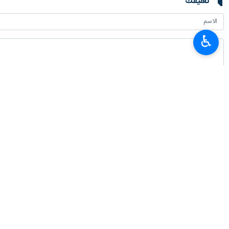
تعليقك
♿︎
أحدث الأخبار
عراقجي: إيران ثابتة على عهدها بالمقاومة / لن ننسى الجرائم ولن نغفرها
٢٠٢٦-٠٨-٠٩ ١١:٤١
وقفة احتجاجية في برلين دعما لفلسطين وتنديداً بجرائم الكيان الصهیوني
٢٠٢٦-٠٨-٠٩ ١١:١١