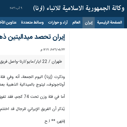
٩ آب ٢٠٢٦
الصفحة الرئيسية
إيران
العالم
آراء و حوارات
وسائط متعددة
عناوين الأخب
إيران تحصد ميداليتين ذهب
٢٢‏/٠٥‏/٢٠٢٦، ١٢:٢١ م
طهران / 22 ايار/مايو/ارنا-واصل فريق التايكوندو الإيراني للرجال تألقه في اليوم الثاني من بطولة آسيا المقامة في أولان باتور بمنغوليا، محققاً ميداليتين ذهبيتين.
أوتاجونوف، ليتوج بالميدالية الذهبية ب
أما في فئة وزن تحت 74 كجم، فقد تفوق أميرسينا بختياري على منافسين من فيتنام والسعودية وكازاخستان، قبل أن يحسم الميدالية الذهبية لصالحه بعد مباراة مثيرة ضد الصيني تشاو شان.
يُذكر أن الفريق الإيراني للرجال قد اخت
إنتهى ** ا.ح