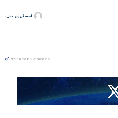
احمد قزوینی حائری