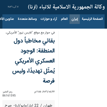
٧ آب ٢٠٢٦
الصفحة الرئيسية
إيران
العالم
آراء و حوارات
وسائط متعددة
عناوين الأخب
في حوار مع موقع "فايس نيوز" الأمريكي،
بقائي مخاطباً دول
المنطقة: الوجود
العسكري الأمريكي
يُمثّل تهديدًا، وليس
فرصة
٢٢‏/٠٥‏/٢٠٢٦، ٢:٥٥ م
رمز الخبر:
86161595
طهران / 22 ايار/مايو/ارنا- صرح