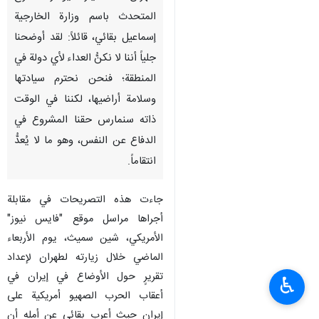
المتحدث باسم وزارة الخارجية
إسماعيل بقائي، قائلاً: لقد أوضحنا
جلياً أننا لا نكنُّ العداء لأي دولة في
المنطقة؛ فنحن نحترم سيادتها
وسلامة أراضيها، لكننا في الوقت
ذاته سنمارس حقنا المشروع في
الدفاع عن النفس، وهو ما لا يُعدُّ
انتقاماً.
جاءت هذه التصريحات في مقابلة
أجراها مراسل موقع "فايس نيوز"
الأمريكي، شين سميث، يوم الأربعاء
الماضي خلال زيارته لطهران لإعداد
تقريرٍ حول الأوضاع في إيران في
♿︎
أعقاب الحرب الصهيو أمريكية على
إيران حيث أعرب بقائي عن أمله أن