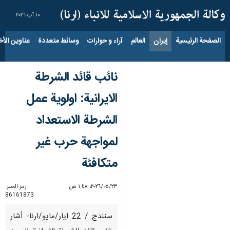
١٠ آب ٢٠٢٦
الصفحة الرئيسية
إيران
العالم
آراء و حوارات
وسائط متعددة
عناوين الأخب
نائب قائد الشرطة
الايرانية: اولوية عمل
الشرطة الاستعداد
لمواجهة حرب غير
متكافئة
٢٣‏/٠٥‏/٢٠٢٦، ١:٤٨ ص
رمز الخبر:
86161873
سنندج / 22 ايار/مايو/ارنا- أشار