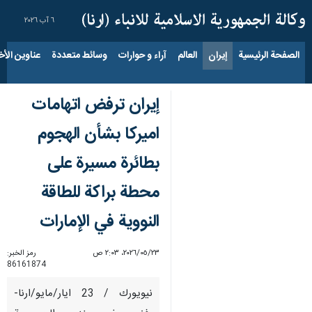
٦ آب ٢٠٢٦
الصفحة الرئيسية
إيران
العالم
آراء و حوارات
وسائط متعددة
عناوين الأخب
إيران ترفض اتهامات
اميركا بشأن الهجوم
بطائرة مسيرة على
محطة براكة للطاقة
النووية في الإمارات
٢٣‏/٠٥‏/٢٠٢٦، ٢:٠٣ ص
رمز الخبر:
86161874
نيويورك / 23 ايار/مايو/ارنا-