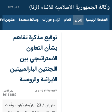
٨ آب ٢٠٢٦
الصفحة الرئيسية
إيران
العالم
آراء و حوارات
وسائط متعددة
عناوين الأخب
توقيع مذكرة تفاهم
بشأن التعاون
الاستراتيجي بين
اللجنتين البارالمبيتين
الايرانية والروسية
٢٣‏/٠٥‏/٢٠٢٦، ٥:٠٤ ص
رمز الخبر:
86161889
طهران / 23 ايار/مايو/ارنا- وقّعت