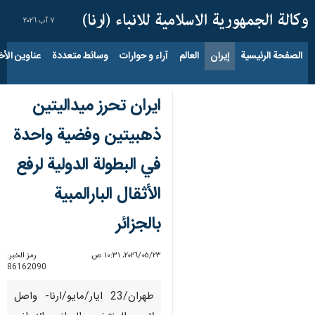
٧ آب ٢٠٢٦
الصفحة الرئيسية
إيران
العالم
آراء و حوارات
وسائط متعددة
عناوين الأخب
ايران تحرز ميداليتين
ذهبيتين وفضية واحدة
في البطولة الدولية لرفع
الأثقال البارالمبية
بالجزائر
٢٣‏/٠٥‏/٢٠٢٦، ١٠:٣١ ص
رمز الخبر:
86162090