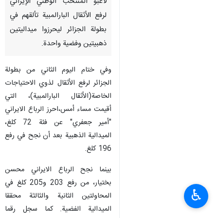
طهران/23 ايار/مايو/ارنا- واصل
لاعبو المنتخب الوطني الإيراني
لرفع الأثقال البارالمبية تألقهم في
بطولة الجزائر ليحرزوا ميداليتين
ذهبيتين وفضية واحدة.
وفي ختام اليوم الثاني من بطولة
الجزائر لرفع الأثقال لذوي الاحتياجات
الخاصة(الأثقال البارالمبية)، التي
أقيمت مساء أمس،احرز الرباع الايراني
♿︎
"أمير جعفري" عن فئة 72 كلغ،
الميدالية الذهبية بعد أن نجح في رفع