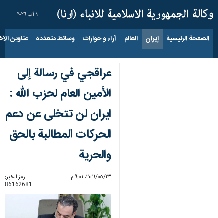
٩ آب ٢٠٢٦
الصفحة الرئيسية
إيران
العالم
آراء و حوارات
وسائط متعددة
عناوين الأخب
عراقجي في رسالة إلى
الأمين العام لحزب الله :
ایران لن تتخلى عن دعم
الحركات المطالبة بالحق
والحرية
٢٣‏/٠٥‏/٢٠٢٦، ٩:٠١ م
رمز الخبر:
86162681