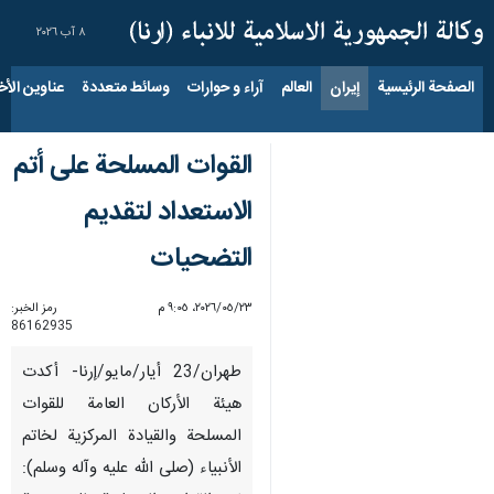
٨ آب ٢٠٢٦
الصفحة الرئيسية
إيران
العالم
آراء و حوارات
وسائط متعددة
عناوين الأخب
القوات المسلحة على أتم
الاستعداد لتقديم
التضحيات
٢٣‏/٠٥‏/٢٠٢٦، ٩:٠٥ م
رمز الخبر:
86162935
طهران/23 أیار/مایو/إرنا- أكدت
هيئة الأركان العامة للقوات
المسلحة والقيادة المركزية لخاتم
الأنبياء (صلى الله عليه وآله وسلم):