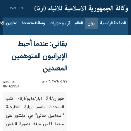
٩ آب ٢٠٢٦
الصفحة الرئيسية
إيران
العالم
آراء و حوارات
وسائط متعددة
عناوين الأخب
بقائي: عندما أحبط
الإيرانيون المتوهمين
المعتدين
٢٤‏/٠٥‏/٢٠٢٦، ١:٢٦ ص
رمز الخبر:
86162954
طهران/24 ايار/مايو/ارنا- كتب
المتحدث باسم وزارة الخارجية
"اسماعيل بقائي" في منشور على
منصة اكس مرفقا بصورة للنقش