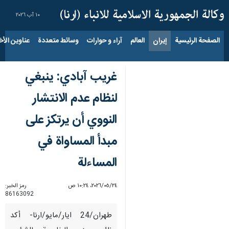
١٠ آب ٢٠٢٦
الصفحة الرئيسية
إيران
العالم
آراء و حوارات
وسائط متعددة
عناوين الأخب
غريب آبادي: ينبغي
لنظام عدم الانتشار
النووي أن يرتكز على
مبدأ المساواة في
المساءلة
٢٤‏/٠٥‏/٢٠٢٦، ١٠:٢٤ ص
رمز الخبر:
86163092