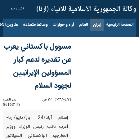
٩ آب ٢٠٢٦
الصفحة الرئيسية
إيران
العالم
آراء و حوارات
وسائط متعددة
عناوين الأخب
مسؤول باكستاني يعرب
عن تقديره لدعم كبار
المسؤولين الإيرانيين
لجهود السلام
٢٤‏/٠٥‏/٢٠٢٦، ١١:١١ ص
رمز الخبر:
86163178
إسلام آباد/24 ايار/مايو/ارنا-
أعرب نائب رئيس الوزراء ووزير
الخارجية الباكستاني السيناتور