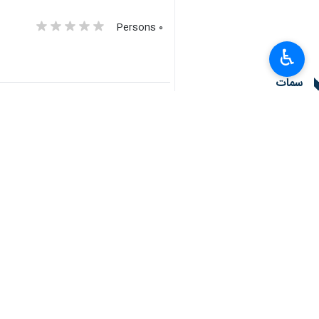
طهران/24 ايار/مايو/ارنا- اك
♿︎
كل المؤسسات والمنابر ليصدر صوت وا
وافادت "ارنا" بان الرئيس بزشكيان، وخل
مؤكدا على ضرورة الحفاظ على الوحدة الو
وتعاطفه، وتضامن أركان النظام.
وقد استهل كلمته مستعرضا سلسلة الأحداث 
من أي وقت مضى. لم يكن تركيزنا على ال
العصيبة.
وشدد رئيس الجمهورية على أن تعزيز الت
على الوحدة والانسجام أهم من المسائل ا
كما نوّه بالدور المحوري للإعلام، ولا 
منصة، وخاصةً هيئة الإذاعة والتلفزيون ا