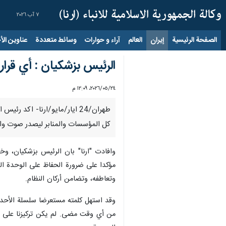
٧ آب ٢٠٢٦
الصفحة الرئيسية
إيران
العالم
آراء و حوارات
وسائط متعددة
عناوين الأخب
الرئيس بزشكيان : أي قرار
٢٤‏/٠٥‏/٢٠٢٦، ١٢:٠٩ م