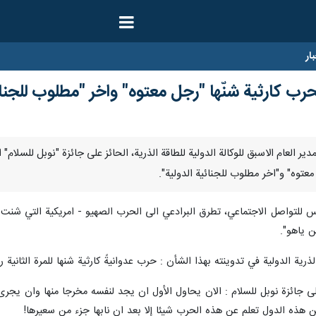
ار
حرب كارثية شنّها "رجل معتوه" واخر "مطلوب للجنائ