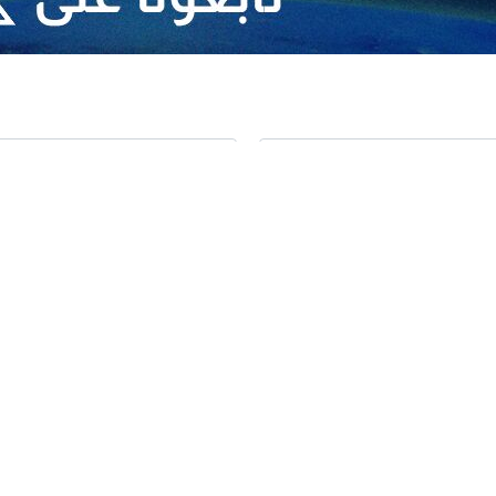
ا - لفت المدير العام الاسبق للوكالة الدولية للطاقة الذرية، الحائز على جائزة "نوبل
معتوه" و"اخر مطلوب للجنائية الدولية".
س للتواصل الاجتماعي، تطرق البرادعي الى الحرب الصهيو - امريكية التي شنت 
ن ياهو".
لذرية الدولية في تدوينته بهذا الشأن : حرب عدوانيةً كارثية شنها للمرة الثانية
ى جائزة نوبل للسلام : الان يحاول الأول ان يجد لنفسه مخرجا منها وان يجرى 
ن هذه الدول تعلم عن هذه الحرب شيئا إلا بعد ان نابها جزء من سعيرها!