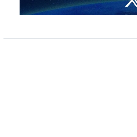
 للسلام" الدكتور محمد البرادعي، لفت الى ان جمهورية ايران الاسلامية تعرضت خلال
على ايران بايعاز من الرئيس الامريكي "دونالد ترامب" وبالتحريض من جانب
 رجل معتوه وآخر مطلوب للجنائية الدولية.
اتصالات هاتفيه بحكومات المنطقة ليعطي الانطباع وكأنها كانت حرب إقليمية
حیدر مدرس عسکری