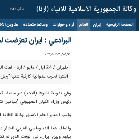
٨ آب ٢٠٢٦
الصفحة الرئيسية
إيران
العالم
آراء و حوارات
وسائط متعددة
عناوين الأخب
البرادعي : ايران تعرّضت ل
٢٤‏/٠٥‏/٢٠٢٦، ١٢:٠٩ م