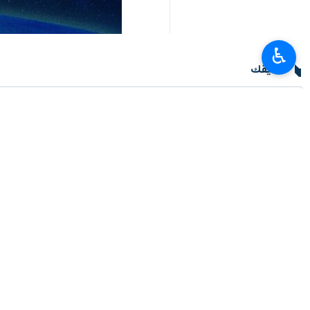
طهران / 24 ايار / مايو / ارن
♿︎
الفترة لحرب عدوانية كارثية شنها "رجل 
وفي تدوينة نشرها (الاحد) عبر منصة اك
رئيس وزراء الكيان الصهيوني "بنيامين نت
وكتب المدير العام الاسبق لوكالة الطاقة ا
واضاف هذا الدبلوماسي العربي الحائز عل
بينهم وبين ايران، في الوقت الذي لم تك
عصر الخداع والنفاق والمهانةً …
انتهى ** ح ع
العالم
الشرق الأوسط
٠ Persons