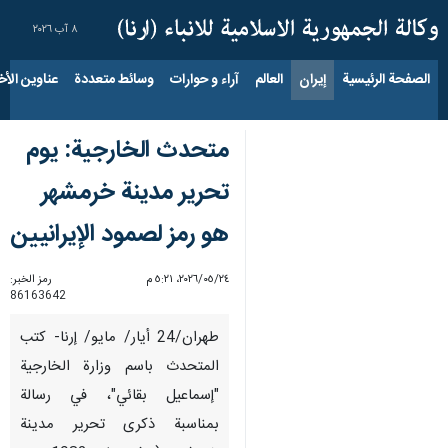
٨ آب ٢٠٢٦
الصفحة الرئيسية
إيران
العالم
آراء و حوارات
وسائط متعددة
عناوين الأخب
متحدث الخارجیة: یوم
تحرير مدينة خرمشهر
هو رمز لصمود الإيرانيين
٢٤‏/٠٥‏/٢٠٢٦، ٥:٢١ م
رمز الخبر:
86163642
طهران/24 أيار/ مايو/ إرنا- کتب
المتحدث باسم وزارة الخارجية
"إسماعيل بقائي"، في رسالة
بمناسبة ذكرى تحرير مدينة