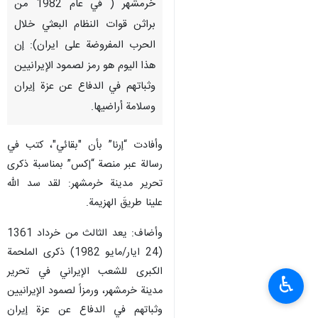
خرمشهر ( في عام 1982 من
براثن قوات النظام البعثي خلال
الحرب المفروضة على ايران): إن
هذا اليوم هو رمز لصمود الإيرانيين
وثباتهم في الدفاع عن عزة إيران
وسلامة أراضيها.
وأفادت “إرنا” بأن "بقائي"، كتب في
رسالة عبر منصة “إكس” بمناسبة ذكرى
تحرير مدينة خرمشهر: لقد سد الله
علينا طريقَ الهزيمة.
وأضاف: يعد الثالث من خرداد 1361
(24 ايار/مايو 1982) ذكرى الملحمة
الكبرى للشعب الإيراني في تحرير
♿︎
مدینة خرمشهر، ورمزاً لصمود الإيرانيين
وثباتهم في الدفاع عن عزة إيران