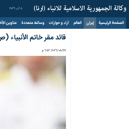
٨ آب ٢٠٢٦
الصفحة الرئيسية
إيران
العالم
آراء و حوارات
وسائط متعددة
عناوين الأخب
قائد مقر خاتم الأنبياء (ص
٢٤‏/٠٥‏/٢٠٢٦، ٦:٥٢ م