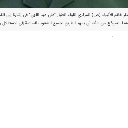
كد قائد مقر خاتم الأنبياء (ص) المركزي اللواء الطيار "علي عبد اللهي" في إشارة إلى
هذا النموذج من شأنه أن يمهد الطريق لجميع الشعوب الساعية إلى الاستقلال و
 قال اليوم الأحد على هامش مراسم إحياء ذكرى شهداء الحرب المفروضة الثالة 
إمكانات المحلية والإيرانية البحتة؛ مؤكدا أن هذا التكتيك الجديد، الذي تم تص
زي العوامل الرئيسية لصناعة هذه القوة؛ قائلا: إن كل شيء في ساحة المعركة ي
أي قوة متغطرسة في العالم من هزیمتنا.
جربة تمثل مصدر إلهام لمحور المقاومة والمسلمين في العالم؛ مردفا: إنه ن
د اللهي": نحن صامدون حتى آخر نفس، ولا يساورنا أدنى شك، إن صمودنا دائم ولا
ا سيتزعزع وأضاف: نحن ثابتون على موقفنا، وحتى لو لم يبق منا سوى شخص و