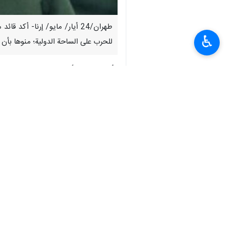
طهران/24 أيار/ مايو/ إرنا- أ
♿︎
للحرب على الساحة الدولية؛ منوها بأن 
وأفادت "إرنا" بأن اللواء "عبد اللهي"
أساس الإبداع والمبادرة والاعتماد على ال
سوى إلى إرادة قوية وصلبة.
وأوضح قائد مقر خاتم الأنبياء (ص) المرك
الله. وإذا تمسكنا بالمقاومة، فلن تتمكن 
وقال هذا المسؤول العسكري: إن هذه الت
في العالم.
وبشأن تهديدات الأعداء، قال اللواء "عب
وأکد: لا ينبغي لأحد أن يظن أن ثباتن