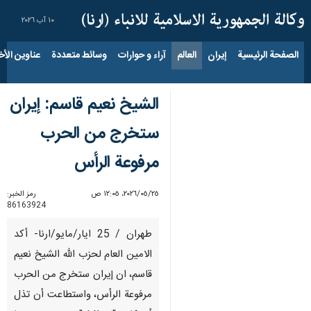
١٠ آب ٢٠٢٦
الصفحة الرئيسية
إيران
العالم
آراء و حوارات
وسائط متعددة
عناوين الأخب
الشيخ نعيم قاسم: إيران
ستخرج من الحرب
مرفوعة الرأس
٢٥‏/٠٥‏/٢٠٢٦، ١٢:٠٥ ص
رمز الخبر:
86163924
طهران / 25 ايار/مايو/ارنا- أكد
الامين العام لحزب الله الشيخ نعيم
قاسم، ان إيران ستخرج من الحرب
مرفوعة الرأس، واستطاعت أن تذل