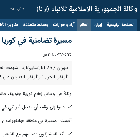
٧ آب ٢٠٢٦
الصفحة الرئيسية
إيران
العالم
آراء و حوارات
وسائط متعددة
عناوين الأخب
مسيرة تضامنية في كوريا ال
٢٥‏/٠٥‏/٢٠٢٦، ٢:٢٤ ص
طهران / 25 ايار/مايو/ارنا
"أوقفوا الحرب" و"أوقفوا العدوان على غز
ونقلاً عن وسائل إعلام كورية جنوبية، ط
كما دعوا إلى وقف أي تدخل أمريكي في ا
أقيمت المسيرة في منطقة غوانغهوامون ب
كما أكد المشاركون تضامنهم مع الشعب ال