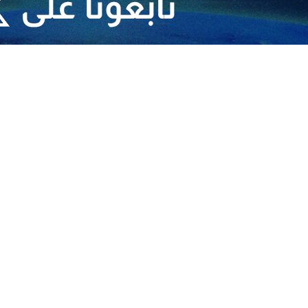
ية دعما لغزة وفلسطين
لسطيني ونصرة لغزة