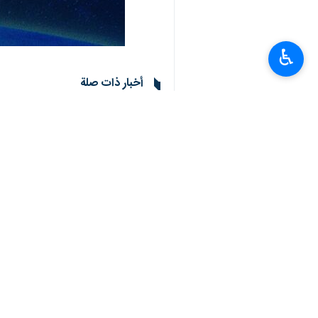
♿︎
أخبار ذات صلة
في ذكرى النكبة.. مظاهرات بدول غربية وعرب
طهران/ 19 أيار/مايو/إرنا- خرجت أمس السبت مظاهرات في عدة دول غربية وعربية في إطار فعاليات إحياء…
مسيرات حاشدة في البحرين دعما للشعب الف
طهران/ 3 شباط/ فبراير/ ارنا- تظاهر البحرينيون تضامنا مع شعب فلسطين المظلوم، وخاصة قطاع غزة،…
تعليقك