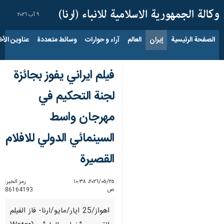
٩ آب ٢٠٢٦
الصفحة الرئيسية
إيران
العالم
آراء و حوارات
وسائط متعددة
عناوين الأخب
فيلم ايراني يفوز بجائزة
لجنة التحكيم في
مهرجان واسط
السينمائي الدولي للافلام
القصيرة
٢٥‏/٠٥‏/٢٠٢٦، ١٠:٣٨
رمز الخبر:
ص
86164193
اهواز/25 ايار/مايو/ارنا- فاز الفيلم