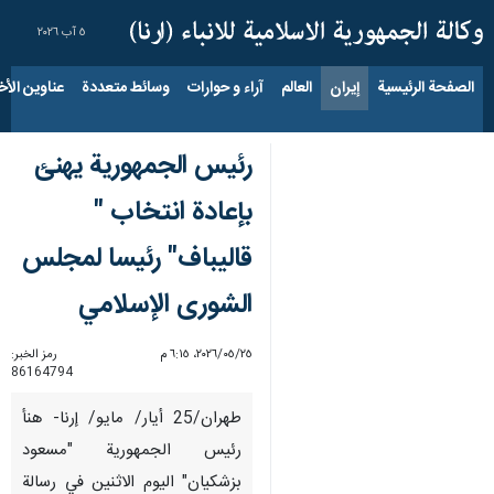
٥ آب ٢٠٢٦
الصفحة الرئيسية
إيران
العالم
آراء و حوارات
وسائط متعددة
عناوين الأخب
رئيس الجمهورية يهنئ
بإعادة انتخاب "
قالیباف" رئيسا لمجلس
الشورى الإسلامي
٢٥‏/٠٥‏/٢٠٢٦، ٦:١٥ م
رمز الخبر:
86164794
طهران/25 أيار/ مايو/ إرنا- هنأ
رئيس الجمهورية "مسعود
بزشكيان" اليوم الاثنين في رسالة