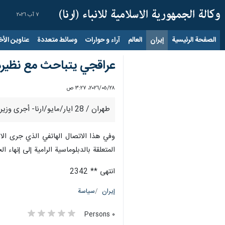
٧ آب ٢٠٢٦
الصفحة الرئيسية
إيران
العالم
آراء و حوارات
وسائط متعددة
عناوين الأخب
عراقجي يتباحث مع نظيره ال
٢٨‏/٠٥‏/٢٠٢٦، ٣:٢٧ ص
طهران / 28 ايار/مايو/ارنا- أجرى وزير الخارجية الإيراني محادثات هاتفية مع نظيره النيوزيلندي حول القضايا الثنائية والدولية.
وفي هذا الاتصال الهاتفي الذي جرى الارب
المتعلقة بالدبلوماسية الرامية إلى إنهاء
انتهى ** 2342
إيران
سياسة
٠ Persons