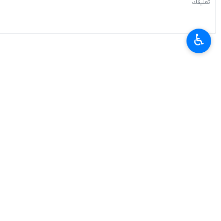
♿︎
أحدث الأخبار
بزشكيان: علاقاتنا مع جيراننا أفضل بكثير مما كانت عليه في الماضي
٢٠٢٦-٠٨-٠٧ ٠٠:٣٤
قاليباف للاميركيين: تقبّلوا الحقائق وأوفوا بالتزاماتكم
٢٠٢٦-٠٨-٠٧ ٠٠:١٥
محادثات هاتفية بين وزيري الخارجية الايراني والموريتاني
٢٠٢٦-٠٨-٠٦ ٢٣:٥٤
وزير العلوم: وضع خبرات ايران بتصرف العراق لتطوير التعليم العالي