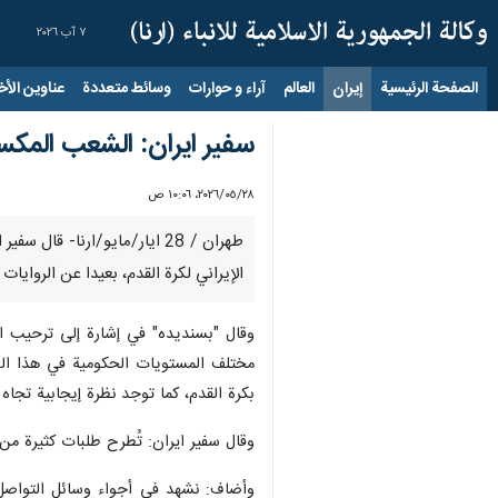
٧ آب ٢٠٢٦
الصفحة الرئيسية
إيران
العالم
آراء و حوارات
وسائط متعددة
عناوين الأخب
سفیر ایران: الشعب المكسي
٢٨‏/٠٥‏/٢٠٢٦، ١٠:٠٦ ص
طهران / 28 ايار/مايو/ارنا-
الإيراني لكرة القدم، بعيدا عن الرواي
وقال "بسنديده" في إشارة إلى ترحيب ال
مختلف المستويات الحكومية في هذا البلد
بكرة القدم، كما توجد نظرة إيجابية تجاه
وقال سفیر ایران: تُطرح طلبات كثيرة م
وأضاف: نشهد في أجواء وسائل التواصل ا