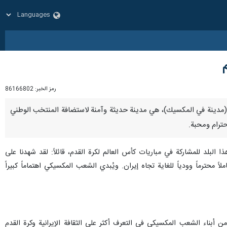
رمز الخبر:
86166802
تيخوانا (مدينة في المكسيك)، هي مدينة حديثة وآمنة لاستضافة المنتخب الوطني
حترام ومحبة.
بلد للمشاركة في مباريات كأس العالم لكرة القدم، قائلاً: لقد شهدنا على
حترماً وودياً للغاية تجاه إيران. ويُبدي الشعب المكسيكي اهتماماً كبيراً
أبناء الشعب المكسيكي في التعرف أكثر على الثقافة الإيرانية وكرة القدم