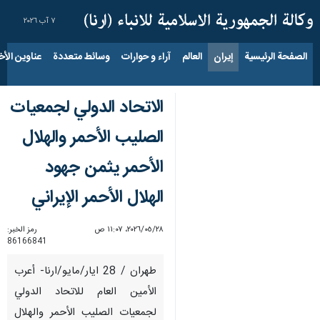
٧ آب ٢٠٢٦
الصفحة الرئيسية
إيران
العالم
آراء و حوارات
وسائط متعددة
عناوين الأخب
الاتحاد الدولي لجمعيات
الصليب الأحمر والهلال
الأحمر یثمن جهود
الهلال الأحمر الإيراني
٢٨‏/٠٥‏/٢٠٢٦، ١١:٠٧ ص
رمز الخبر:
86166841
طهران / 28 ايار/مايو/ارنا- أعرب
الأمين العام للاتحاد الدولي
لجمعيات الصليب الأحمر والهلال