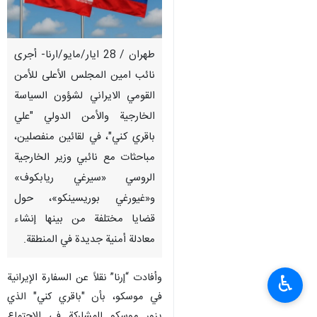
طهران / 28 ايار/مايو/ارنا- أجرى
نائب امين المجلس الأعلى للأمن
القومي الايراني لشؤون السياسة
الخارجية والأمن الدولي "علي
باقري كني"، في لقائین منفصلین،
مباحثات مع نائبي وزير الخارجية
الروسي «سيرغي ريابكوف»
و«غيورغي بوريسينكو»، حول
قضايا مختلفة من بينها إنشاء
معادلة أمنية جديدة في المنطقة.
وأفادت “إرنا” نقلاً عن السفارة الإيرانية
♿︎
في موسكو، بأن "باقري كني" الذي
يزور موسكو للمشاركة في الاجتماع