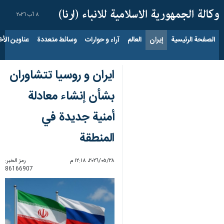
٨ آب ٢٠٢٦
الصفحة الرئيسية
إيران
العالم
آراء و حوارات
وسائط متعددة
عناوين الأخب
ایران و روسیا تتشاوران
بشأن إنشاء معادلة
أمنية جديدة في
المنطقة
٢٨‏/٠٥‏/٢٠٢٦، ١٢:١٨ م
رمز الخبر:
86166907