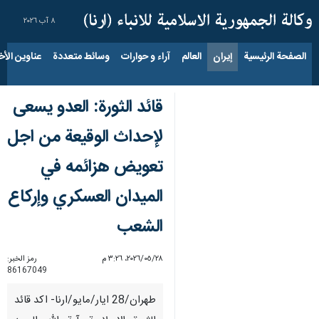
٨ آب ٢٠٢٦
الصفحة الرئيسية
إيران
العالم
آراء و حوارات
وسائط متعددة
عناوين الأخب
قائد الثورة: العدو يسعى
لإحداث الوقيعة من اجل
تعويض هزائمه في
الميدان العسكري وإركاع
الشعب
٢٨‏/٠٥‏/٢٠٢٦، ٣:٢٦ م
رمز الخبر:
86167049
طهران/28 ايار/مايو/ارنا- اكد قائد