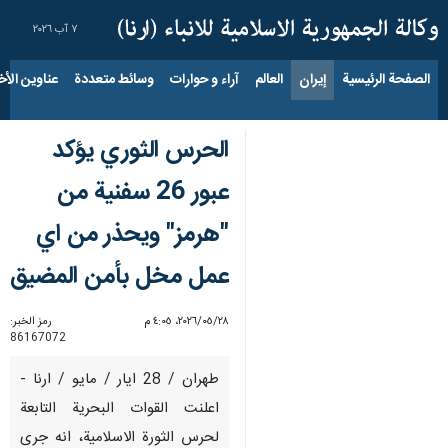
٧ آب ٢٠٢٦
الصفحة الرئيسية
إيران
العالم
آراء و حوارات
وسائط متعددة
عناوين الأخب
الحرس الثوري يؤكد
عبور 26 سفنية من
"هرمز" ويحذر من اي
عمل مخل بأمن المضيق
٢٨‏/٠٥‏/٢٠٢٦، ٤:٠٥ م
رمز الخبر:
86167072
طهران / 28 ايار / مايو / ارنا -
اعلنت القوات البحرية التابعة
لحرس الثورة الاسلامية، انه جرى