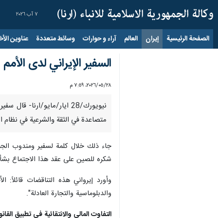
٧ آب ٢٠٢٦
الصفحة الرئيسية
إيران
العالم
آراء و حوارات
وسائط متعددة
عناوين الأخب
السفير الإيراني لدى الأمم
٢٨‏/٠٥‏/٢٠٢٦، ٧:٥٩ م
نيويورك/28 ايار/مايو/ارنا
متصاعدة في الثقة والشرعية في نظام ال
جاء ذلك خلال كلمة لسفير ومندوب الجمهو
شكره للصين على عقد هذا الاجتماع بشأن ا
وأورد إيرواني هذه التناقضات قائلاً: ا
والدبلوماسية والتجارة العادلة".
التفاوت المالي والانتقائية في تطبيق القا