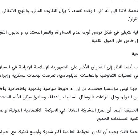
حدة، لافتا الى انه "في الوقت نفسه، لا يزال التفاوت المالي، والنهج الانتقائي 
رار".
ية تتجلى في شكل توسع أوجه عدم المساواة، والفقر المستدام، والديون الثقيلة،
 خاص على الدول النامية.
دية
 أيضا النظر إلى العدوان الأخير على الجمهورية الإسلامية الإيرانية في السيا
 العمليات التفاوضية والتفاعلات الدبلوماسية، تعرضت لهجمات عسكرية وإجراءا
جهنا ليس مؤسسيا فحسب، بل إن له طبيعة سياسية وتنموية واقتصادية وأخلاقي
ين الدول، وحل النزاعات بالوسائل السلمية، واهداف ومبادئ ميثاق الأمم المتحد
لحقيقية أيضا أن تعزز المشاركة العادلة في الحوكمة الاقتصادية الدولية، وإصلا
تنمية المستدامة للجميع.
حدة قائلا: يجب أن تكون الحوكمة العالمية أكثر شمولا وأوسع تمثيلا، مع احترام أ