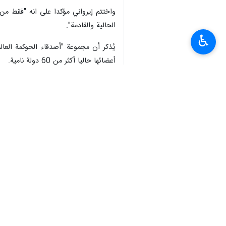
واختتم إيرواني مؤكدا على انه "فقط من خ
الحالية والقادمة".
♿︎
يُذكر أن مجموعة "أصدقاء الحوكمة العا
أعضائها حاليا أكثر من 60 دولة نامية.
انتهى**ر.م
إيران
سياسة
٠ Persons
سمات
الامم المتحدة
الصين
ايرواني
مجموعة أصدقاء الحوكمة العالمية