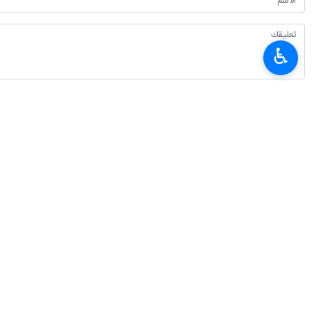
♿︎
أحدث الأخبار
عراقجي يخاطب الجيران: حان وقت الاعتماد على الذات والأخوة الحقيقية
٢٠٢٦-٠٨-٠٧ ٢٢:٥٧
بقائي يرد على أوهام ترامب حول تقسيم "غنائم ايران" الخيالية
٢٠٢٦-٠٨-٠٧ ٢٢:٥١
ثلاث خطوات جديدة للاتحاد الاقتصادي الأوراسي لتعزيز التكامل الاقليمي