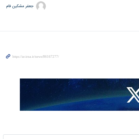
جعفر مشکین فام