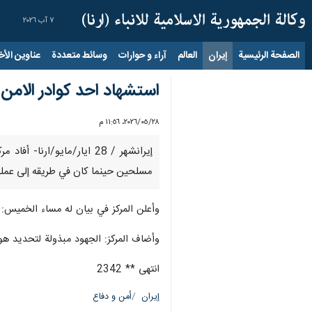
٧ آب ٢٠٢٦
الصفحة الرئيسية
إيران
العالم
آراء و حوارات
وسائط متعددة
عناوين الأخب
استشهاد احد كوادر الامن 
٢٨‏/٠٥‏/٢٠٢٦، ١١:٥٦ م
إيرانشهر / 28 ايار/مايو
مسلحين حينما كان في طريقه إلى عمله
وأعلن المركز في بيان له مساء الخميس:
وأضاف المركز: الجهود مبذولة لتحديد هوي
انتهى ** 2342
إيران
أمن و دفاع