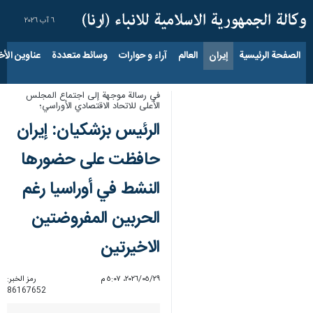
٦ آب ٢٠٢٦
الصفحة الرئيسية
إيران
العالم
آراء و حوارات
وسائط متعددة
عناوين الأخب
في رسالة موجهة إلى اجتماع المجلس
الأعلى للاتحاد الاقتصادي الأوراسي؛
الرئيس بزشكيان: إيران
حافظت على حضورها
النشط في أوراسيا رغم
الحربين المفروضتين
الاخيرتين
٢٩‏/٠٥‏/٢٠٢٦، ٥:٠٧ م
رمز الخبر:
86167652