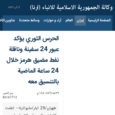
٧ آب ٢٠٢٦
الصفحة الرئيسية
إيران
العالم
آراء و حوارات
وسائط متعددة
عناوين الأخب
الحرس الثوري يؤكد
عبور 24 سفينة وناقلة
نفط مضيق هرمز خلال
24 ساعة الماضية
بالتنسيق معه
٢٩‏/٠٥‏/٢٠٢٦، ٦:٤٨ م
رمز الخبر:
86167713
طهران/29 ايار/مايو/ارنا-- اعلنت