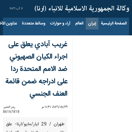
٧ آب ٢٠٢٦
الصفحة الرئيسية
إيران
العالم
آراء و حوارات
وسائط متعددة
عناوين الأخب
غريب آبادي يعلق على
اجراء الكيان الصهيوني
ضد الامم المتحدة ردا
على ادراجه ضمن قائمة
العنف الجنسي
٢٩‏/٠٥‏/٢٠٢٦، ١١:٣١ م
رمز الخبر:
86167818
طهران / 29 ايار/مايو/ارنا- علق