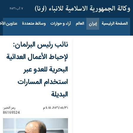
٧ آب ٢٠٢٦
الصفحة الرئيسية
إيران
العالم
آراء و حوارات
وسائط متعددة
عناوين الأخب
نائب رئيس البرلمان:
لإحباط الأعمال العدائية
البحرية للعدو عبر
استخدام المسارات
البديلة
٣١‏/٠٥‏/٢٠٢٦، ٤:١٥ م
رمز الخبر:
86169524