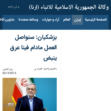
٨ آب ٢٠٢٦
الصفحة الرئيسية
إيران
العالم
آراء و حوارات
وسائط متعددة
عناوين الأخب
بزشكيان: سنواصل
العمل مادام فينا عرق
ينبض
٣١‏/٠٥‏/٢٠٢٦، ١١:٥٣ م
رمز الخبر:
86169816