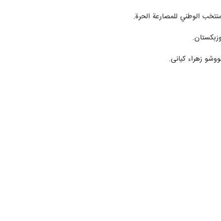
نتخب الوطني للمصارعة الحرة.
بكستان.
ووشو زهراء كياني.
صارعة الحرة أمير حسين زارع.
لسابق بهروز رهبري فرد.