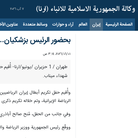
٧ آب ٢٠٢٦
الصفحة الرئيسية
إيران
العالم
آراء و حوارات
وسائط متعددة
عناوين الأخب
بحضور الرئيس بزشكيان..ح
٠١‏/٠٦‏/٢٠٢٦، ٣:١٤ ص
طهران / 1 حزيران /يونيو/ارن
شهداء ميناب.
وأُقيم حفل تكريم أبطال إيران الرياضيي
الرياضة الإيرانية، وتم خلاله تكريم ذكر
وفي جانب من الحفل، مُنح صالح أباذري، 
ووقّع رئيس الجمهورية ووزير الرياضة والشباب خلال الحفل على قميص 