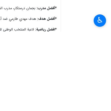
*أفضل مدرب:
بجمان درستكار، مدرب الم
♿︎
*أفضل هدف:
هدف مهدي طارمي ضد أوز
*افضل رياضية:
لاعبة المنتخب الوطني لل
*افضل رياضي:
عضو المنتخب الوطني للم
*جائزة الشرف الرياضي:
لاعب كرة القدم ا
انتهى ** 2342
إيران
رياضة
٠ Persons
سمات