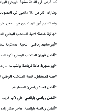
كما عُرض في القاعة مشهدٌ تاريخيٌّ للري
وشارك اكثر من 10 ملايين في التصويت الشعبي لاختيار الافضل من بين الابطال الرياضيين في البلاد.
وتم تقديم أبرز الرياضيين في الحفل على ا
*جائزة خاصة:
لاعبة المنتخب الوطني لل
*أبرز مشهد رياضي:
التحية العسكرية للم
*أفضل فريق:
المنتخب الوطني لكرة الصال
*أبرز مديرية عامة للرياضة والشباب:
مازندر
*بطلة المستقبل:
لاعبة المنتخب الوطني لل
*أفضل اتحاد رياضي:
المصارعة.
*أفضل رياضي بارالمبي:
علي أكبر غريب 
*أفضل رياضية بارالمبية:
هاجر صفار زاده.