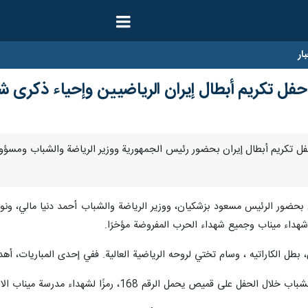
ار
فل تكريم أبطال إيران الرياضيين وإحياء ذكرى ش
ا- أُقيم حفل تكريم أبطال إيران بحضور رئيس الجمهورية ووزير الرياضة والشباب وم
ن بحضور الرئيس مسعود بزشكيان، ووزير الرياضة والشباب أحمد دنيا مالي، ونو
ى شهداء ميناب وجميع شهداء الحرب المفروضة مؤخرًا.
بطل الكاراتيه ، وسام تختي لروحه الرياضية العالية. ففي إحدى المباريات، أ
يحمل الرقم 168، رمزًا لشهداء مدرسة ميناب الاطفال البالغ عددهم 168.